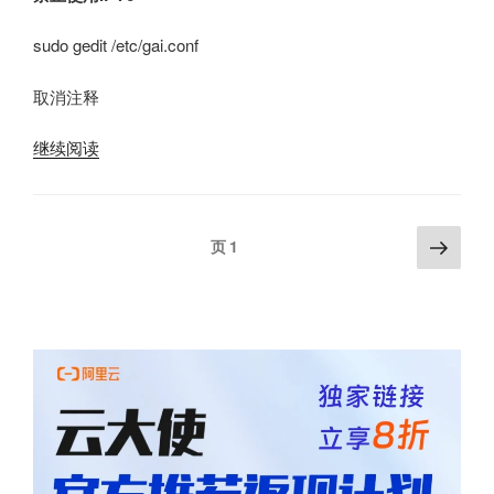
sudo gedit /etc/gai.conf
取消注释
“树
继续阅读
莓
派
更
文
下
页
1
新
一
章
卡
页
分
住
页
ipv6
问
题”