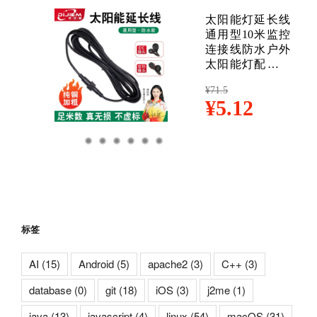
标签
AI
(15)
Android
(5)
apache2
(3)
C++
(3)
database
(0)
git
(18)
iOS
(3)
j2me
(1)
java
(13)
javascript
(4)
linux
(54)
macOS
(31)