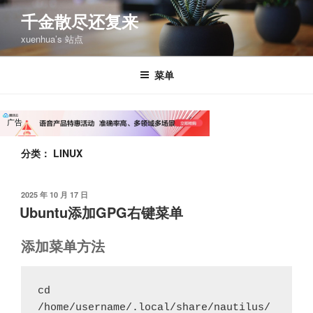
跳
千金散尽还复来
至
xuenhua’s 站点
内
容
菜单
分类：
LINUX
发
2025 年 10 月 17 日
布
Ubuntu添加GPG右键菜单
于
添加菜单方法
cd 
/home/username/.local/share/nautilus/