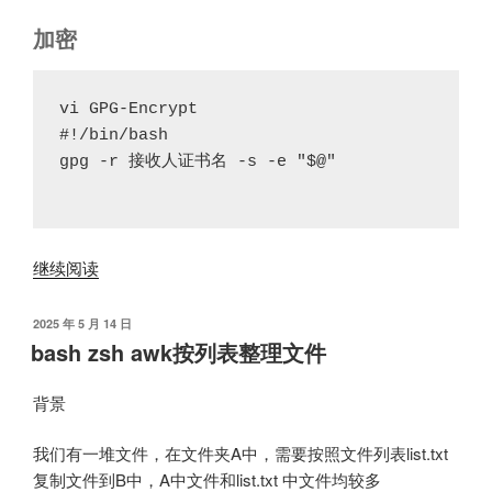
加密
vi GPG-Encrypt
#!/bin/bash
gpg -r 接收人证书名 -s -e "$@"
“Ubuntu
继续阅读
添
加
发
2025 年 5 月 14 日
布
GPG
bash zsh awk按列表整理文件
于
右
键
背景
菜
单”
我们有一堆文件，在文件夹A中，需要按照文件列表list.txt
复制文件到B中，A中文件和list.txt 中文件均较多