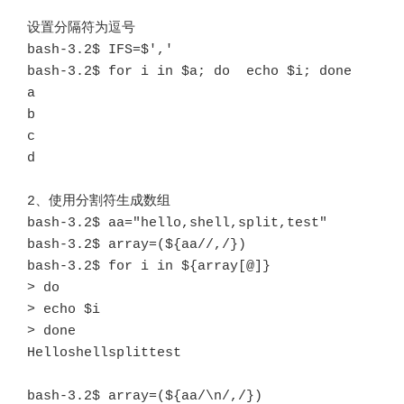
设置分隔符为逗号

bash-3.2$ IFS=$','

bash-3.2$ for i in $a; do  echo $i; done

a

b

c

d

2、使用分割符生成数组

bash-3.2$ aa="hello,shell,split,test"

bash-3.2$ array=(${aa//,/})

bash-3.2$ for i in ${array[@]}

> do

> echo $i

> done

Helloshellsplittest

bash-3.2$ array=(${aa/\n/,/})
