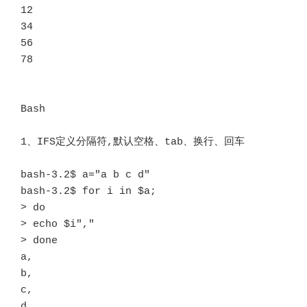
12

34

56

78

Bash

1、IFS定义分隔符,默认空格、tab、换行、回车

bash-3.2$ a="a b c d"

bash-3.2$ for i in $a;

> do

> echo $i","

> done

a,

b,

c,

d,
