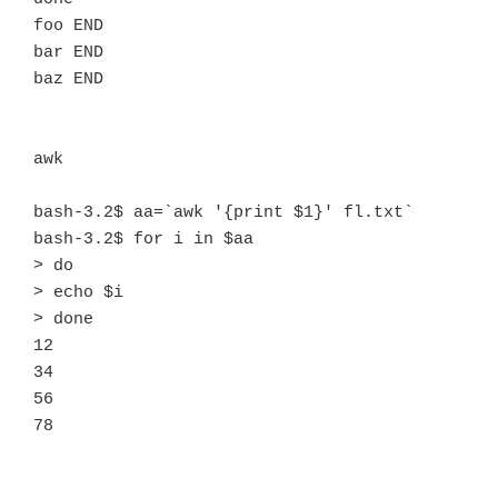
foo END

bar END

baz END

awk

bash-3.2$ aa=`awk '{print $1}' fl.txt`

bash-3.2$ for i in $aa

> do

> echo $i

> done

12

34

56
