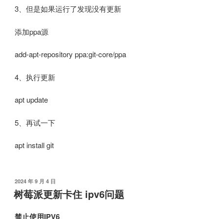
3、但是如果运行了发现没有更新
添加ppa源
add-apt-repository ppa:git-core/ppa
4、执行更新
apt update
5、再试一下
apt install git
发
2024 年 9 月 4 日
布
树莓派更新卡住 ipv6问题
于
禁止使用IPV6