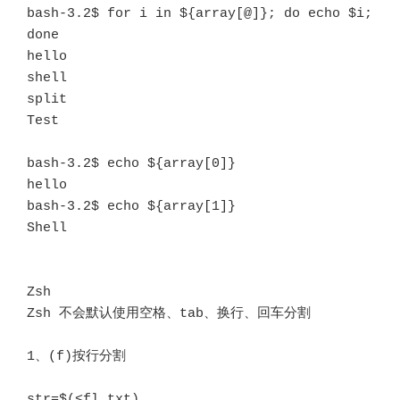
bash-3.2$ for i in ${array[@]}; do echo $i; 
done

hello

shell

split

Test

bash-3.2$ echo ${array[0]}

hello

bash-3.2$ echo ${array[1]}

Shell

Zsh 

Zsh 不会默认使用空格、tab、换行、回车分割

1、(f)按行分割

str=$(<fl.txt)
