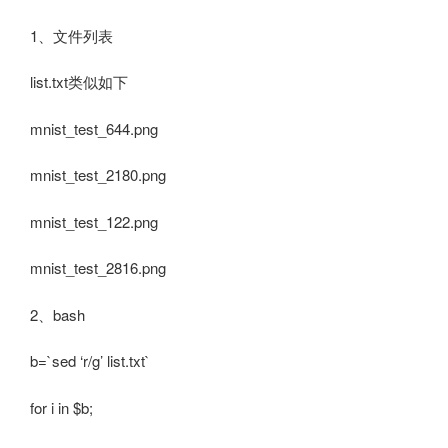
1、文件列表
list.txt类似如下
mnist_test_644.png
mnist_test_2180.png
mnist_test_122.png
mnist_test_2816.png
2、bash
b=`sed ‘r/g’ list.txt`
for i in $b;