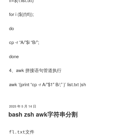
fl=$(<list.txt)
for i (${(f)fl});
do
cp -r “A/”$i “B/”;
done
4、awk 拼接语句管道执行
awk ‘{print “cp -r A/”$1″ B/;” }’ list.txt |sh
发
2025 年 5 月 14 日
布
bash zsh awk字符串分割
于
fl.txt文件
