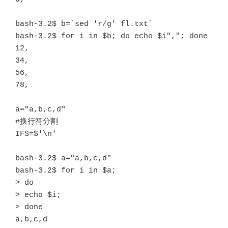
bash-3.2$ b=`sed 'r/g' fl.txt`

bash-3.2$ for i in $b; do echo $i","; done

12,

34,

56,

78,

a="a,b,c,d"

#换行符分割

IFS=$'\n'

bash-3.2$ a="a,b,c,d"

bash-3.2$ for i in $a;

> do 

> echo $i;

> done

a,b,c,d
