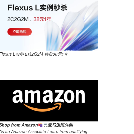
Flexus L实例 2核2G2M 特价38元1年
Shop from Amazon
亚马逊海外购
As an Amazon Associate I earn from qualifying