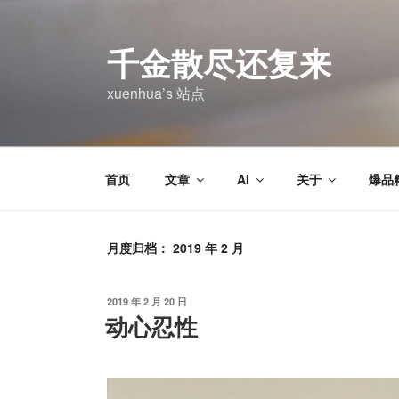
跳
至
千金散尽还复来
内
容
xuenhua’s 站点
首页
文章
AI
关于
爆品
月度归档：
2019 年 2 月
发
2019 年 2 月 20 日
布
动心忍性
于