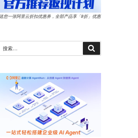
送您一张阿里云折扣优惠券，全部产品享「8折」优惠
搜
搜
索：
索