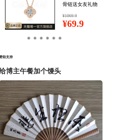
赞助支持
给博主午餐加个馒头